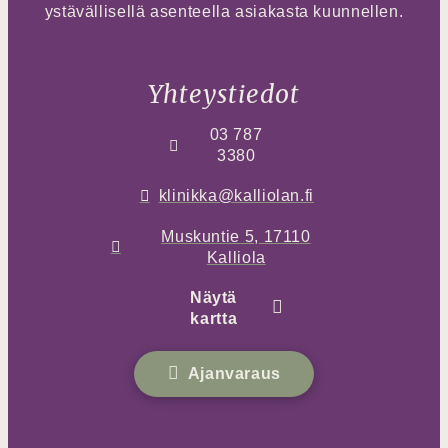
ystävällisellä asenteella asiakasta kuunnellen.
Yhteystiedot
03 787
3380
klinikka@kalliolan.fi
Muskuntie 5, 17110
Kalliola
Näytä
kartta
Ajanvaraus