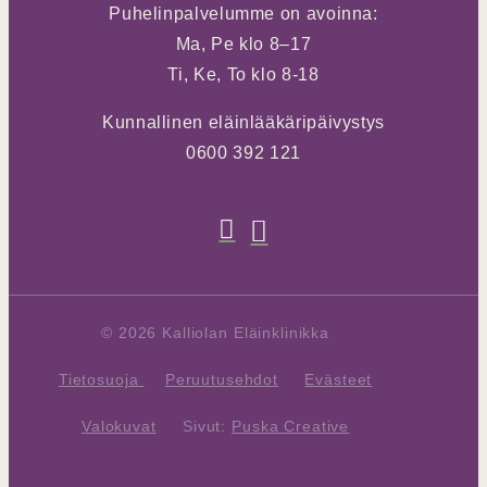
Puhelinpalvelumme on avoinna:
Ma, Pe klo 8–17
Ti, Ke, To klo 8-18
Kunnallinen eläinlääkäripäivystys
0600 392 121
© 2026 Kalliolan Eläinklinikka
Tietosuoja
Peruutusehdot
Evästeet
Valokuvat
Sivut:
Puska Creative