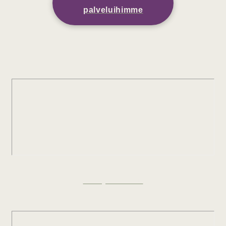
palveluihimme
Terveystarkastus