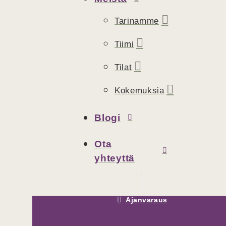
Tarinamme
Tiimi
Tilat
Kokemuksia
Blogi
Ota
yhteyttä
Ajanvaraus