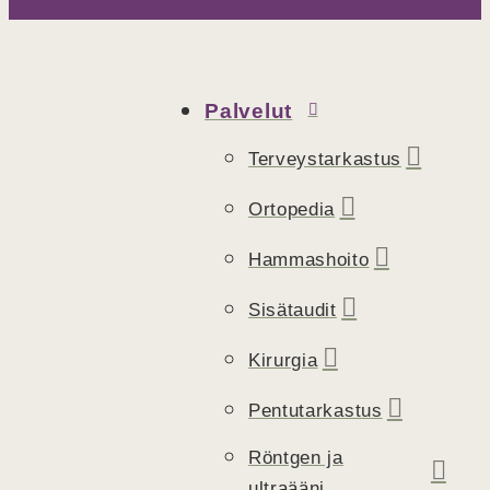
Palvelut
Terveystarkastus
Ortopedia
Hammashoito
Sisätaudit
Kirurgia
Pentutarkastus
Röntgen ja
ultraääni