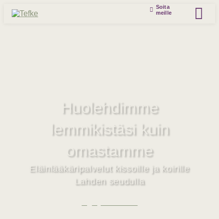
Soita
meille
Huolehdimme
lemmikistäsi kuin
omastamme
Eläinlääkäripalvelut kissoille ja koirille
Lahden seudulla
Ajanvaraus