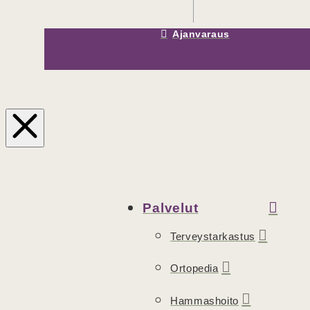
Ajanvaraus
Palvelut
Terveystarkastus
Ortopedia
Hammashoito