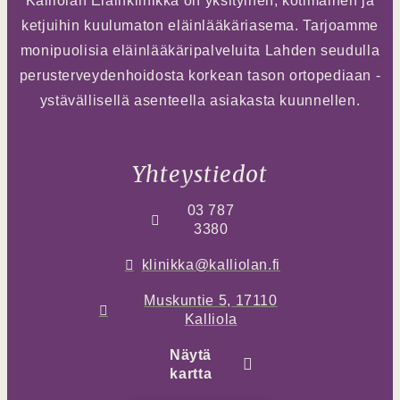
Kalliolan Eläinklinikka on yksityinen, kotimainen ja
ketjuihin kuulumaton eläinlääkäriasema. Tarjoamme
monipuolisia eläinlääkäripalveluita Lahden seudulla
perusterveydenhoidosta korkean tason ortopediaan -
ystävällisellä asenteella asiakasta kuunnellen.
Yhteystiedot
03 787
3380
klinikka@kalliolan.fi
Muskuntie 5, 17110
Kalliola
Näytä
kartta