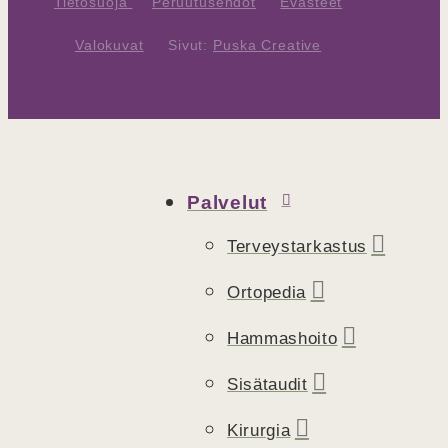
Tietosuoja
Peruutusehdot
Evästeet
Valokuvat
Sivut:
Puska Creative
Palvelut
Terveystarkastus
Ortopedia
Hammashoito
Sisätaudit
Kirurgia