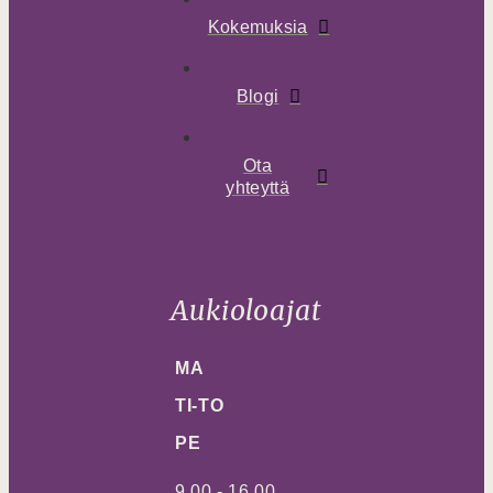
Kokemuksia
Blogi
Ota
yhteyttä
Aukioloajat
MA
TI-TO
PE
9.00 - 16.00