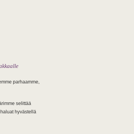
akkaalle
 Teemme parhaamme,
kärimme selittää
 haluat hyvästellä