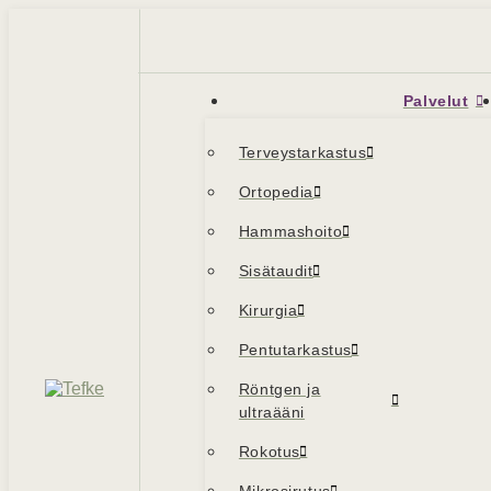
Palvelut
Terveystarkastus
Ortopedia
Hammashoito
Sisätaudit
Kirurgia
Pentutarkastus
Röntgen ja
ultraääni
Rokotus