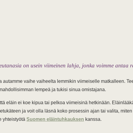
 eutanasia on usein viimeinen lahja, jonka voimme antaa r
a autamme vaihe vaiheelta lemmikin viimeiselle matkalleen.
 mahdollisimman lempeä ja tukisi sinua omistajana.
ttä eläin ei koe kipua tai pelkoa viimeisinä hetkinään. Eläinlää
tukäteen ja voit olla läsnä koko prosessin ajan tai valita, miten
 yhteistyötä
Suomen eläintuhkauksen
kanssa.