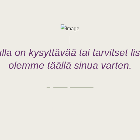
lla on kysyttävää tai tarvitset lis
olemme täällä sinua varten.
Nettiajanvaraus
03 787
3380