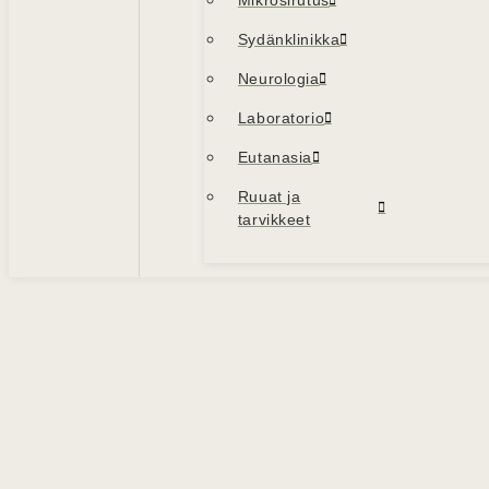
Mikrosirutus
Sydänklinikka
Neurologia
Laboratorio
Eutanasia
Ruuat ja
tarvikkeet