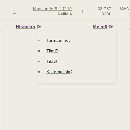
MA 9
Muskuntie 5, 17110
03 787
Kalliola
3380
Hinnasto
Meistä
Tarinamme
Tiimi
Tilat
Kokemuksia