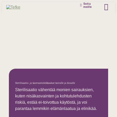
Soita
meille
Sterilisaatio- ja kastraatioleikkaukset koiralle ja kissalle
Sterilisaatio vähentää monien sairauksien,
kuten nisäkasvainten ja kohtutulehdusten
riskiä, estää ei-toivottua käytöstä, ja voi
parantaa lemmikin elämänlaatua ja elinikää.