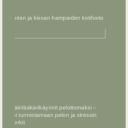
Koiran ja kissan hampaiden kotihoito
Eläinlääkärikäynnit pelottomaksi –
opi tunnistamaan pelon ja stressin
merkit