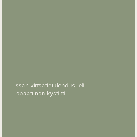
Kissan virtsatietulehdus, eli
idiopaattinen kystiitti