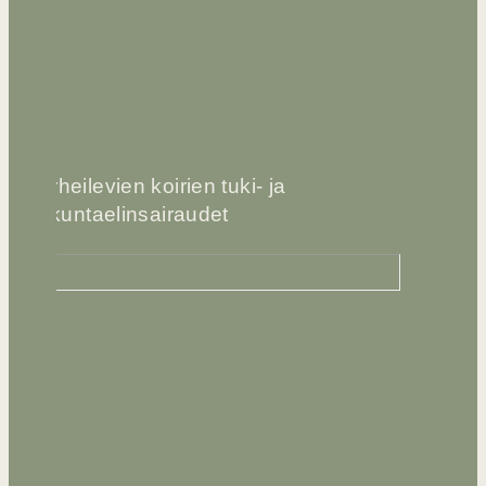
Urheilevien koirien tuki- ja
liikuntaelinsairaudet