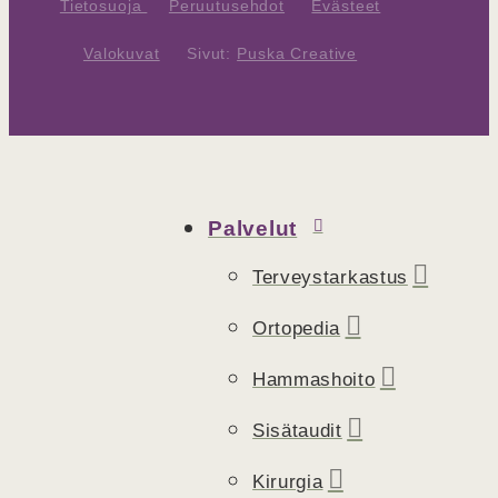
Tietosuoja
Peruutusehdot
Evästeet
Valokuvat
Sivut:
Puska Creative
Palvelut
Terveystarkastus
Ortopedia
Hammashoito
Sisätaudit
Kirurgia