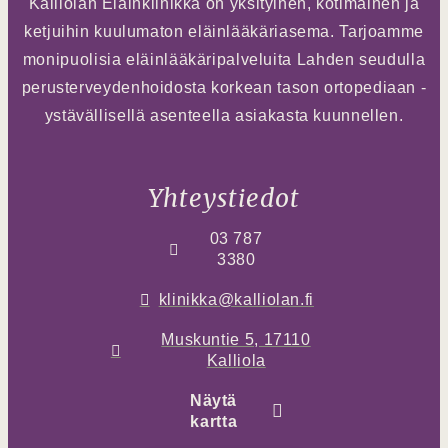
Kalliolan Eläinklinikka on yksityinen, kotimainen ja
ketjuihin kuulumaton eläinlääkäriasema. Tarjoamme
monipuolisia eläinlääkäripalveluita Lahden seudulla
perusterveydenhoidosta korkean tason ortopediaan -
ystävällisellä asenteella asiakasta kuunnellen.
Yhteystiedot
03 787
3380
klinikka@kalliolan.fi
Muskuntie 5, 17110
Kalliola
Näytä
kartta