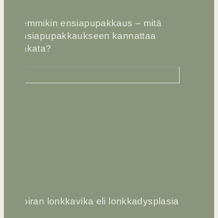
Lemmikin ensiapupakkaus – mitä
ensiapupakkaukseen kannattaa
pakata?
Koiran lonkkavika eli lonkkadysplasia