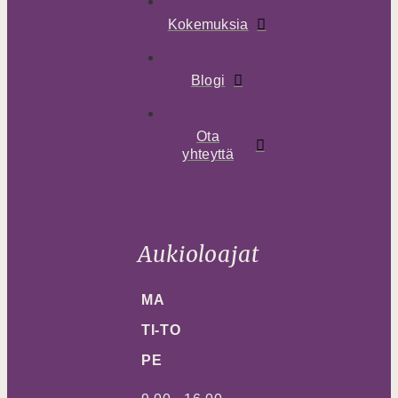
Kokemuksia
Blogi
Ota
yhteyttä
Aukioloajat
MA
TI-TO
PE