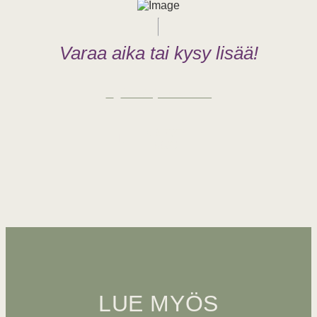
Varaa aika tai kysy lisää!
Nettiajanvaraus
03 787
3380
LUE MYÖS